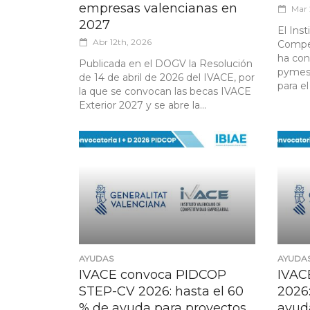
empresas valencianas en
Mar 
2027
El Ins
Abr 12th, 2026
Compet
ha con
Publicada en el DOGV la Resolución
pymes 
de 14 de abril de 2026 del IVACE, por
para el
la que se convocan las becas IVACE
Exterior 2027 y se abre la...
AYUDAS
AYUDA
IVACE convoca PIDCOP
IVAC
STEP-CV 2026: hasta el 60
2026:
% de ayuda para proyectos
ayud