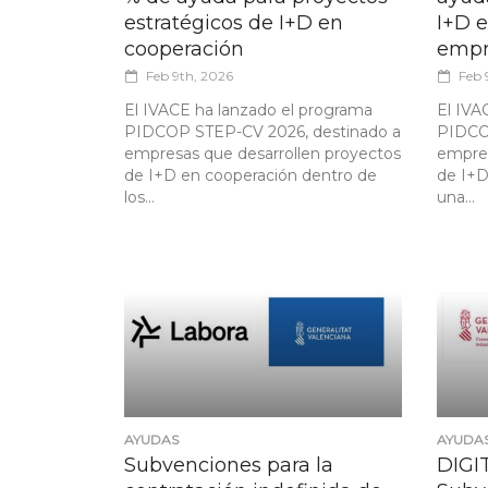
estratégicos de I+D en
I+D 
cooperación
empr
Feb 9th, 2026
Feb 
El IVACE ha lanzado el programa
El IVA
PIDCOP STEP-CV 2026, destinado a
PIDCOP
empresas que desarrollen proyectos
empres
de I+D en cooperación dentro de
de I+D
los...
una...
AYUDAS
AYUDA
Subvenciones para la
DIGI