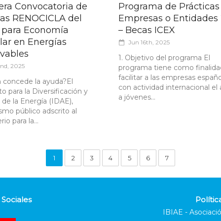
era Convocatoria de
Programa de Prácticas
as RENOCICLA del
Empresas o Entidades
 para Economía
– Becas ICEX
lar en Energías
Jun 16th, 2025
vables
1. Objetivo del programa El
2nd, 2025
programa tiene como finalida
facilitar a las empresas españ
 concede la ayuda?El
con actividad internacional el
to para la Diversificación y
a jóvenes...
 de la Energía (IDAE),
smo público adscrito al
rio para la...
1
2
3
4
5
6
7
Sociales
Polític
IBIAE - Asociació