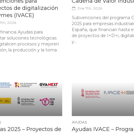
enciones para
Cadena de Valor Indust
ctos de digitalización
Ene 7th, 2026
ymes (IVACE)
Subvenciones del programa 
7th, 2026
2025 para empresas industrial
España, que financian hasta e
 financia Ayudas para
de proyectos de I+D+i, digital
tar soluciones tecnológicas
y...
gitalicen procesos y mejoren
tión, la producción y la toma
S
AYUDAS
as 2025 – Proyectos de
Ayudas IVACE – Progr