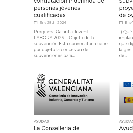
contratación indefinida de
Subv
personas jóvenes
proye
cualificadas
de p
Ene 28th, 2026
Ene 
Programa Garantía Juvenil –
1) Qué
LABORA 2026 1. Objeto de la
implan
subvención Esta convocatoria tiene
que di
por objeto la concesión de
la ges
subvenciones para...
de...
AYUDAS
AYUDA
La Conselleria de
Ayud