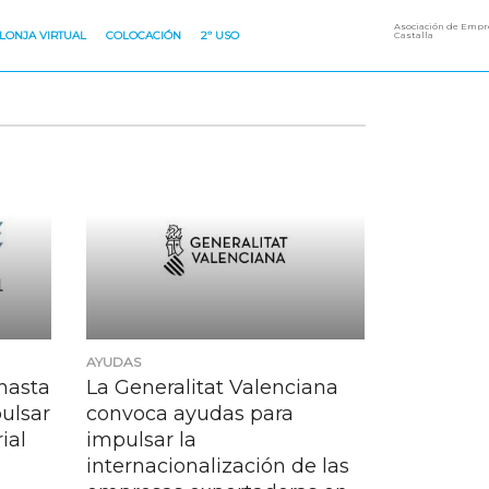
Asociación de Empre
LONJA VIRTUAL
COLOCACIÓN
2º USO
Castalla
AYUDAS
hasta
La Generalitat Valenciana
ulsar
convoca ayudas para
ial
impulsar la
internacionalización de las