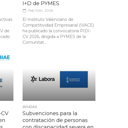
I+D de PYMES
Feb 10th, 2026
ctivas
El Instituto Valenciano de
Competitividad Empresarial (IVACE)
GV de
ha publicado la convocatoria PIDI-
icado
CV 2026, dirigida a PYMES de la
Comunitat...
AYUDAS
P-CV
Subvenciones para la
 en
contratación de personas
as
con discapacidad severa en