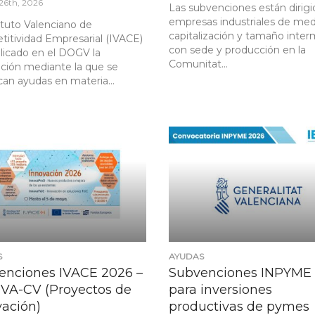
26th, 2026
Las subvenciones están dirigi
empresas industriales de me
tituto Valenciano de
capitalización y tamaño inte
itividad Empresarial (IVACE)
con sede y producción en la
licado en el DOGV la
Comunitat...
ción mediante la que se
an ayudas en materia...
S
AYUDAS
enciones IVACE 2026 –
Subvenciones INPYME
VA-CV (Proyectos de
para inversiones
vación)
productivas de pymes