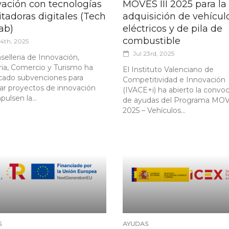
vación con tecnologías
MOVES III 2025 para la
itadoras digitales (Tech
adquisición de vehícul
ab)
eléctricos y de pila de
combustible
24th, 2025
Jul 23rd, 2025
selleria de Innovación,
ria, Comercio y Turismo ha
El Instituto Valenciano de
ado subvenciones para
Competitividad e Innovación
iar proyectos de innovación
(IVACE+i) ha abierto la convoc
ulsen la...
de ayudas del Programa MOV
2025 – Vehículos...
S
AYUDAS