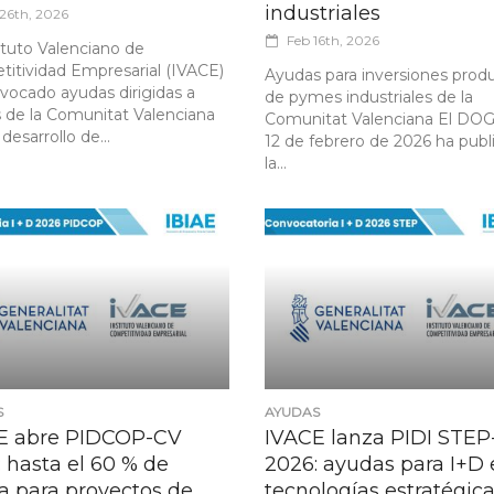
industriales
26th, 2026
Feb 16th, 2026
tituto Valenciano de
itividad Empresarial (IVACE)
Ayudas para inversiones produ
vocado ayudas dirigidas a
de pymes industriales de la
de la Comunitat Valenciana
Comunitat Valenciana El DO
 desarrollo de...
12 de febrero de 2026 ha publ
la...
S
AYUDAS
E abre PIDCOP-CV
IVACE lanza PIDI STE
 hasta el 60 % de
2026: ayudas para I+D
a para proyectos de
tecnologías estratégic