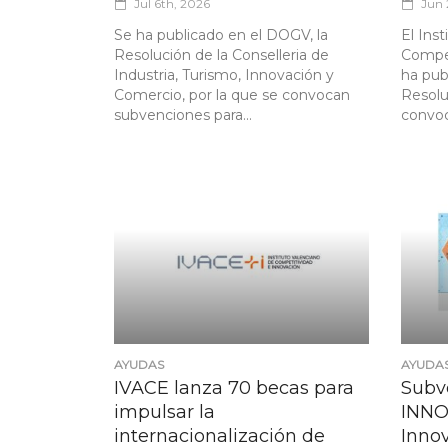
Jul 6th, 2026
Jun 
Se ha publicado en el DOGV, la
El Ins
Resolución de la Conselleria de
Compet
Industria, Turismo, Innovación y
ha pub
Comercio, por la que se convocan
Resolu
subvenciones para...
convoc
AYUDAS
AYUDA
IVACE lanza 70 becas para
Subv
impulsar la
INNO
internacionalización de
Inno