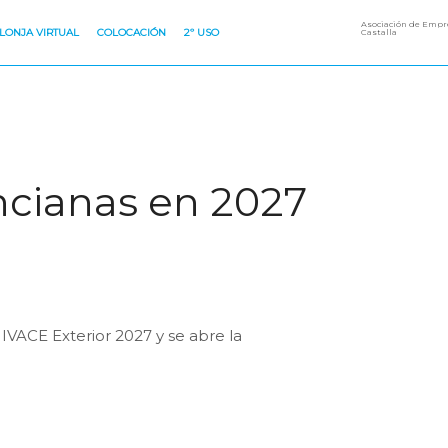
Asociación de Empre
LONJA VIRTUAL
COLOCACIÓN
2º USO
Castalla
ncianas en 2027
IVACE Exterior 2027 y se abre la