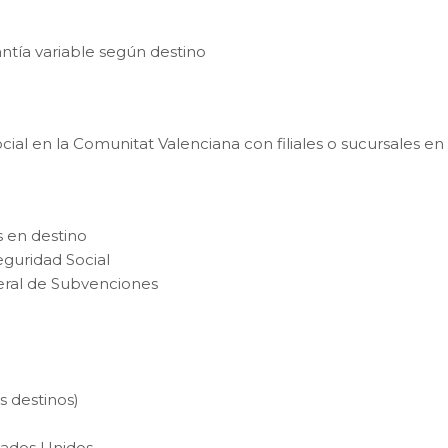
ntía variable según destino
ial en la Comunitat Valenciana con filiales o sucursales en
 en destino
eguridad Social
neral de Subvenciones
s destinos)
stados Unidos