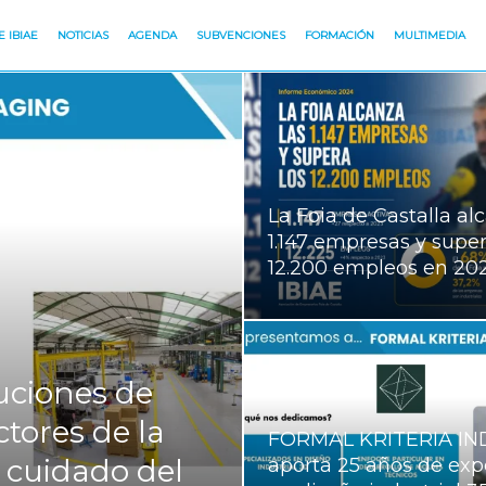
 IBIAE
NOTICIAS
AGENDA
SUBVENCIONES
FORMACIÓN
MULTIMEDIA
La Foia de Castalla al
1.147 empresas y super
12.200 empleos en 20
uciones de
ctores de la
FORMAL KRITERIA IN
l cuidado del
aporta 25 años de exp