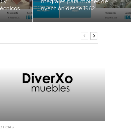
D y
integrales para moldes de
técnicos
inyección desde 1962
OTICIAS