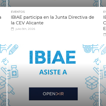
EVENTOS
E
a
IBIAE participa en la Junta Directiva de
I
la CEV Alicante
O
E
julio 5th, 2026