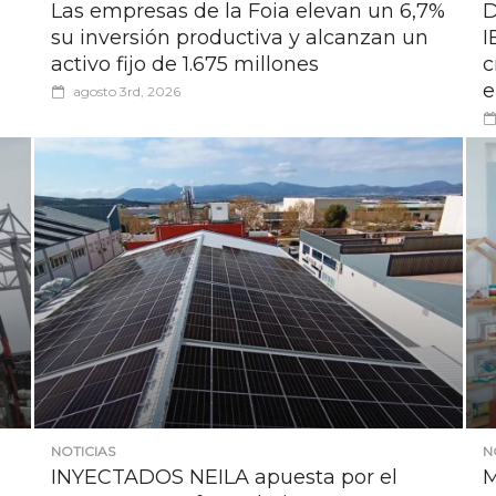
Las empresas de la Foia elevan un 6,7%
D
su inversión productiva y alcanzan un
I
activo fijo de 1.675 millones
c
e
agosto 3rd, 2026
NOTICIAS
N
INYECTADOS NEILA apuesta por el
M