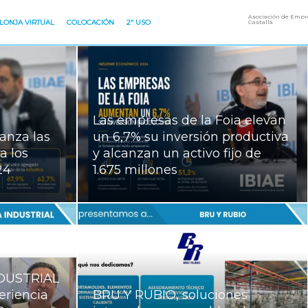
Asociación de Empre
LONJA VIRTUAL
COLOCACIÓN
2º USO
Castalla
Las empresas de la Foia elevan
canza las
un 6,7% su inversión productiva
a los
y alcanzan un activo fijo de
24
1.675 millones
DUSTRIAL
eriencia
BRU Y RUBIO, soluciones