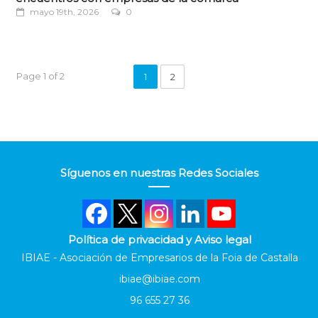
mayo 19th, 2026
0
Page 1 of 2
1
2
Síguenos en nuestras Redes Sociales
Política de privacidad y Aviso legal
IBIAE - Asociación de Empresarios de la Foia de Castalla
ibiae@ibiae.com
96 655 27 36