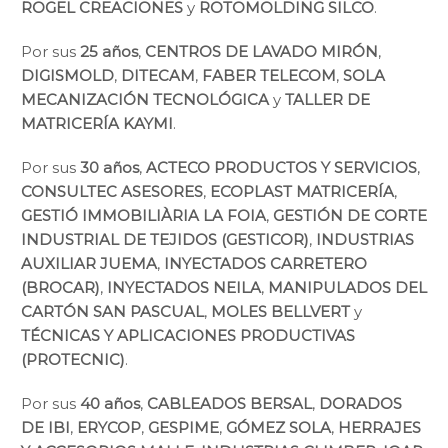
ROGEL CREACIONES
y
ROTOMOLDING SILCO
.
Por sus
25 años
,
CENTROS DE LAVADO MIRÓN
,
DIGISMOL
D
,
DITECAM
,
FABER TELECOM
,
SOLA
MECANIZACIÓN TECNOLÓGICA
y
TALLER DE
MATRICERÍA KAYMI
.
Por sus
30 años
,
ACTECO PRODUCTOS Y SERVICIOS
,
CONSULTEC ASESORES
,
ECOPLAST MATRICERÍA
,
GESTIÓ IMMOBILIÀRIA LA FOIA
,
GESTIÓN DE CORTE
INDUSTRIAL DE TEJIDOS (GESTICOR)
,
INDUSTRIAS
AUXILIAR JUEMA
,
INYECTADOS CARRETERO
(BROCAR)
,
INYECTADOS NEILA
,
MANIPULADOS DEL
CARTÓN SAN PASCUAL
,
MOLES BELLVERT
y
TÉCNICAS Y APLICACIONES PRODUCTIVAS
(PROTECNIC)
.
Por sus
40 años
,
CABLEADOS BERSAL
,
DORADOS
DE IBI
,
ERYCOP
,
GESPIME
,
GÓMEZ SOLA
,
HERRAJES