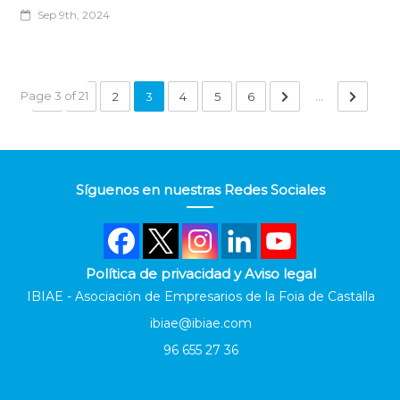
Sep 9th, 2024
Page 3 of 21
1
2
3
4
5
6
...
Síguenos en nuestras Redes Sociales
Política de privacidad y Aviso legal
IBIAE - Asociación de Empresarios de la Foia de Castalla
ibiae@ibiae.com
96 655 27 36