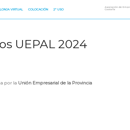
Asociación de Empre
LONJA VIRTUAL
COLOCACIÓN
2º USO
Castalla
mios UEPAL 2024
da por la
Unión Empresarial de la Provincia