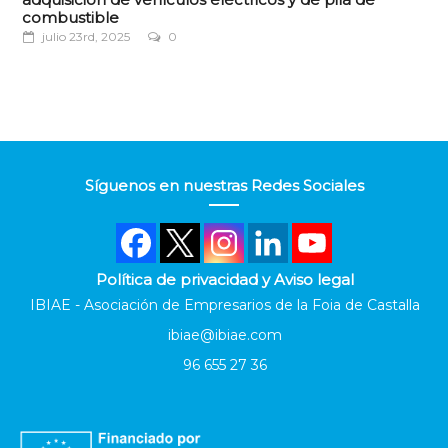
combustible
julio 23rd, 2025
0
Síguenos en nuestras Redes Sociales
Política de privacidad y Aviso legal
IBIAE - Asociación de Empresarios de la Foia de Castalla
ibiae@ibiae.com
96 655 27 36