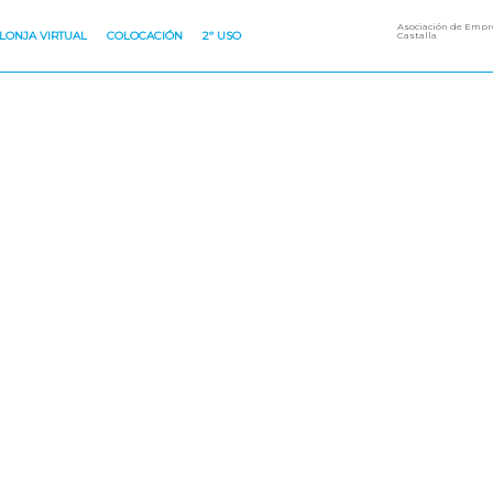
Asociación de Empre
LONJA VIRTUAL
COLOCACIÓN
2º USO
Castalla