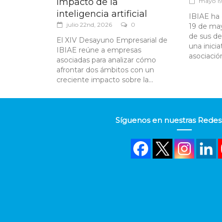
impacto de la
mayo 19
inteligencia artificial
IBIAE ha 
julio 22nd, 2026
0
19 de ma
de sus de
El XIV Desayuno Empresarial de
una inicia
IBIAE reúne a empresas
asociación
asociadas para analizar cómo
afrontar dos ámbitos con un
creciente impacto sobre la...
Síguenos en nuestras Redes 