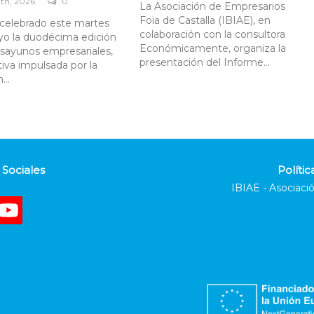
th, 2026
0
La Asociación de Empresarios
Foia de Castalla (IBIAE), en
celebrado este martes
colaboración con la consultora
yo la duodécima edición
Económicamente, organiza la
sayunos empresariales,
presentación del Informe...
tiva impulsada por la
...
Sociales
Polític
IBIAE - Asociació