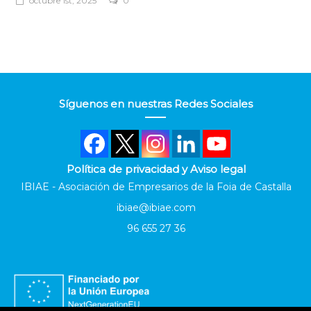
octubre 1st, 2025
0
Síguenos en nuestras Redes Sociales
Política de privacidad y Aviso legal
IBIAE - Asociación de Empresarios de la Foia de Castalla
ibiae@ibiae.com
96 655 27 36