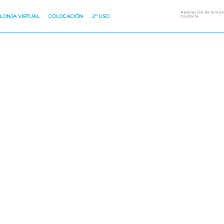
Asociación de Empre
LONJA VIRTUAL
COLOCACIÓN
2º USO
Castalla