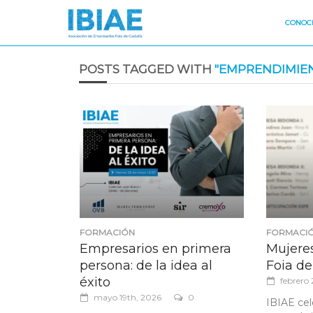
CONOCE
POSTS TAGGED WITH
"EMPRENDIMIE
FORMACIÓN
FORMACI
Empresarios en primera
Mujeres
persona: de la idea al
Foia de
éxito
febrero 
mayo 19th, 2026
0
IBIAE cel