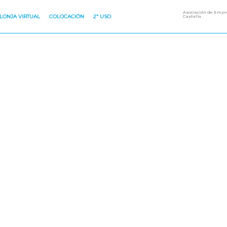
Asociación de Empre
LONJA VIRTUAL
COLOCACIÓN
2º USO
Castalla