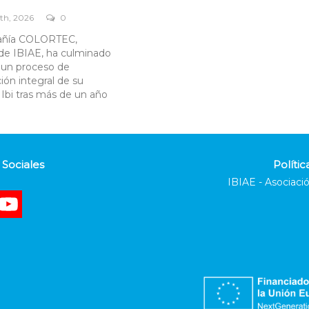
th, 2026
0
añía COLORTEC,
de IBIAE, ha culminado
 un proceso de
ción integral de su
 Ibi tras más de un año
Sociales
Polític
IBIAE - Asociació