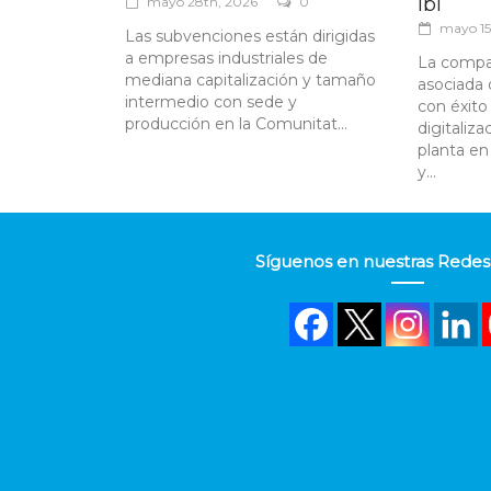
Ibi
mayo 28th, 2026
0
mayo 15
Las subvenciones están dirigidas
a empresas industriales de
La comp
mediana capitalización y tamaño
asociada 
intermedio con sede y
con éxito
producción en la Comunitat...
digitaliza
planta en
y...
Síguenos en nuestras Redes 