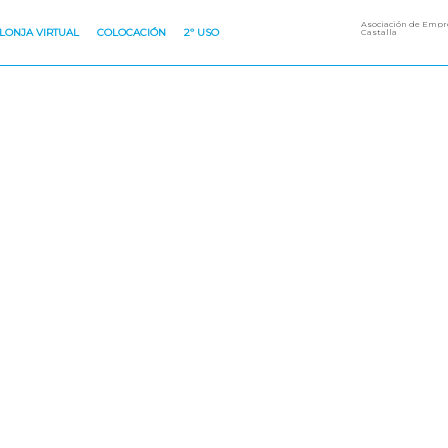
Asociación de Empre
LONJA VIRTUAL
COLOCACIÓN
2º USO
Castalla