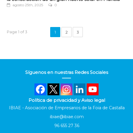
agosto 25th, 2025
0
Page 1 of 3
1
2
3
Síguenos en nuestras Redes Sociales
Política de privacidad y Aviso legal
IBIAE - Asociación de Empresarios de la Foia de Castalla
ibiae@ibiae.com
96 655 27 36