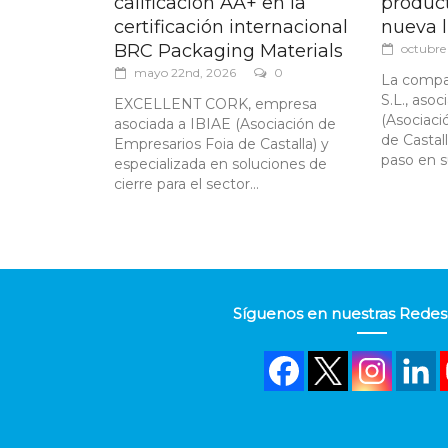
calificación AA+ en la
produc
certificación internacional
nueva l
BRC Packaging Materials
octubre
mayo 22nd, 2026
0
La comp
S.L., aso
EXCELLENT CORK, empresa
(Asociaci
asociada a IBIAE (Asociación de
de Castal
Empresarios Foia de Castalla) y
paso en s
especializada en soluciones de
cierre para el sector...
Síguenos en nuestras Redes 