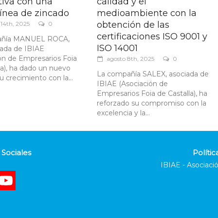
tiva con una
calidad y el
ínea de zincado
medioambiente con la
obtención de las
 14th, 2025
0
certificaciones ISO 9001 y
añía MANUEL ROCA,
ISO 14001
ciada de IBIAE
ón de Empresarios Foia
agosto 8th, 2025
0
la), ha dado un nuevo
La compañía SALEX, asociada de
u crecimiento con la...
IBIAE (Asociación de
Empresarios Foia de Castalla), ha
reforzado su compromiso con la
excelencia y la...
Sociales
Polític
IBIAE - Asociació