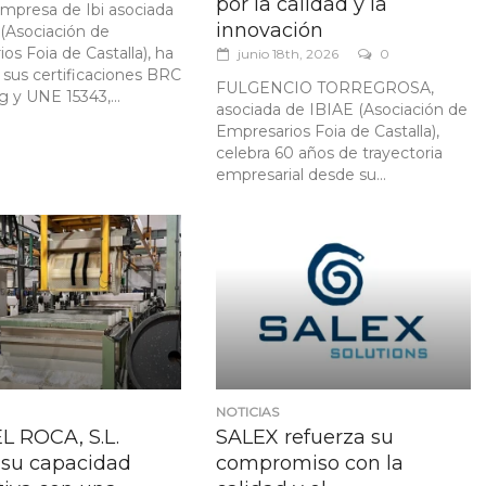
por la calidad y la
mpresa de Ibi asociada
innovación
(Asociación de
os Foia de Castalla), ha
junio 18th, 2026
0
sus certificaciones BRC
FULGENCIO TORREGROSA,
 y UNE 15343,...
asociada de IBIAE (Asociación de
Empresarios Foia de Castalla),
celebra 60 años de trayectoria
empresarial desde su...
NOTICIAS
 ROCA, S.L.
SALEX refuerza su
 su capacidad
compromiso con la