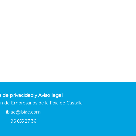
a de privacidad y Aviso legal
n de Empresarios de la Foia de Castalla
ibiae@ibiae.com
96 655 27 36