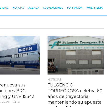
 IBIAE
NOTICIAS
AGENDA
SUBVENCIONES
FORMACIÓN
MULTIMEDIA
NOTICIAS
renueva sus
FULGENCIO
caciones BRC
TORREGROSA celebra 60
ing y UNE 15343
años de trayectoria
manteniendo su apuesta
h, 2026
0