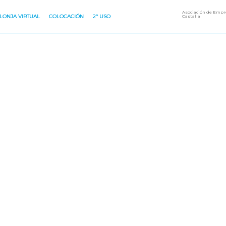
Asociación de Empre
LONJA VIRTUAL
COLOCACIÓN
2º USO
Castalla