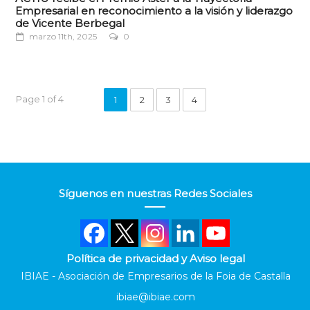
Empresarial en reconocimiento a la visión y liderazgo
de Vicente Berbegal
marzo 11th, 2025
0
Page 1 of 4
1
2
3
4
Síguenos en nuestras Redes Sociales
Política de privacidad y Aviso legal
IBIAE - Asociación de Empresarios de la Foia de Castalla
ibiae@ibiae.com