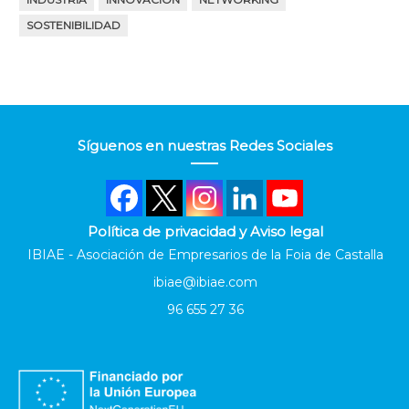
SOSTENIBILIDAD
Síguenos en nuestras Redes Sociales
Política de privacidad y Aviso legal
IBIAE - Asociación de Empresarios de la Foia de Castalla
ibiae@ibiae.com
96 655 27 36