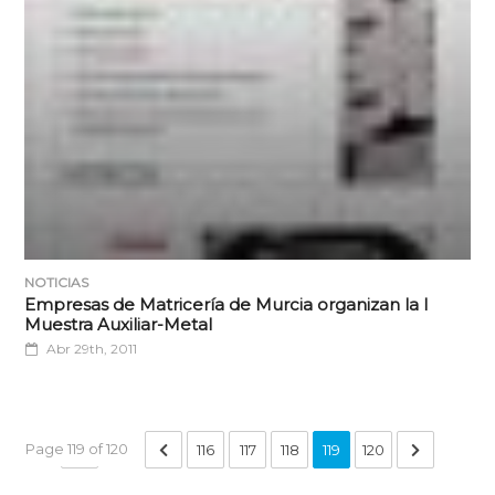
NOTICIAS
Empresas de Matricería de Murcia organizan la I
Muestra Auxiliar-Metal
Abr 29th, 2011
Page 119 of 120
...
116
117
118
119
120