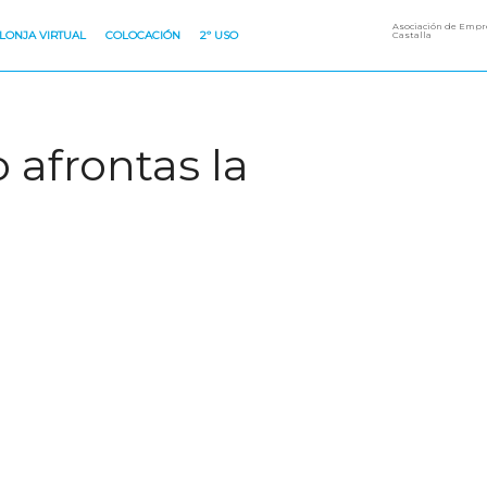
Asociación de Empre
LONJA VIRTUAL
COLOCACIÓN
2º USO
Castalla
 afrontas la