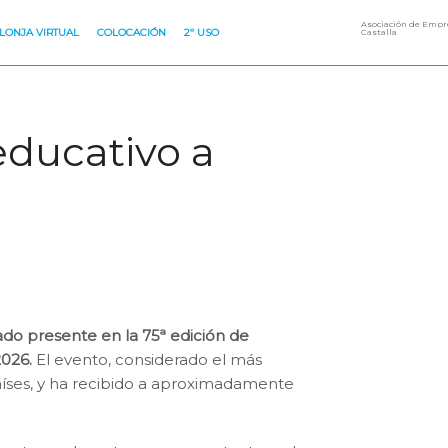
Asociación de Empre
LONJA VIRTUAL
COLOCACIÓN
2º USO
Castalla
ducativo a
do presente en la 75ª edición de
2026.
El evento, considerado el más
aíses, y ha recibido a aproximadamente