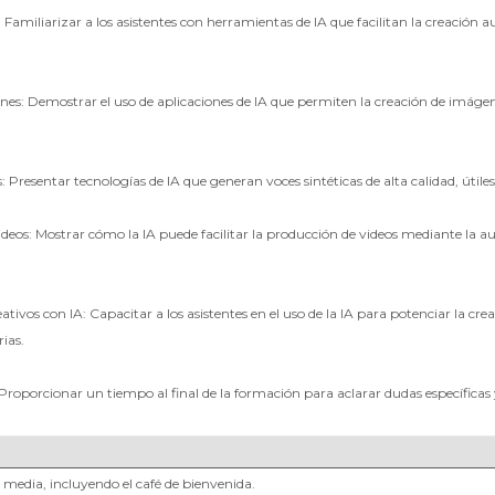
 Familiarizar a los asistentes con herramientas de IA que facilitan la creación
s: Demostrar el uso de aplicaciones de IA que permiten la creación de imágene
 Presentar tecnologías de IA que generan voces sintéticas de alta calidad, útil
deos: Mostrar cómo la IA puede facilitar la producción de videos mediante la au
ativos con IA: Capacitar a los asistentes en el uso de la IA para potenciar la cr
ias.
roporcionar un tiempo al final de la formación para aclarar dudas específicas y 
media, incluyendo el café de bienvenida.