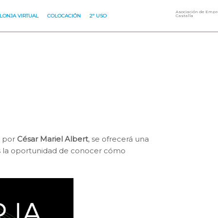
Asociación de Empre
LONJA VIRTUAL
COLOCACIÓN
2º USO
Castalla
a por
César Mariel Albert
, se ofrecerá una
as la oportunidad de conocer cómo