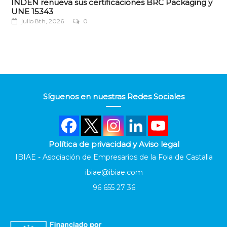
INDEN renueva sus certificaciones BRC Packaging y
UNE 15343
julio 8th, 2026
0
Síguenos en nuestras Redes Sociales
Política de privacidad y Aviso legal
IBIAE - Asociación de Empresarios de la Foia de Castalla
ibiae@ibiae.com
96 655 27 36