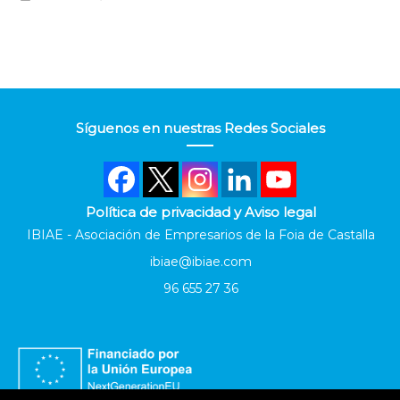
Síguenos en nuestras Redes Sociales
Política de privacidad y Aviso legal
IBIAE - Asociación de Empresarios de la Foia de Castalla
ibiae@ibiae.com
96 655 27 36