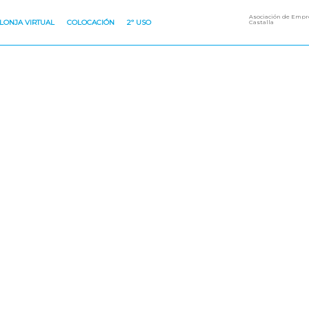
Asociación de Empre
LONJA VIRTUAL
COLOCACIÓN
2º USO
Castalla