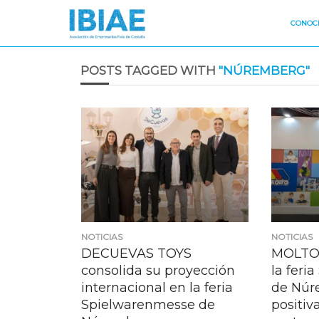
CONOCE
POSTS TAGGED WITH
"NÚREMBERG"
NOTICIAS
NOTICIAS
DECUEVAS TOYS
MOLTO 
consolida su proyección
la feri
internacional en la feria
de Núr
Spielwarenmesse de
positiv