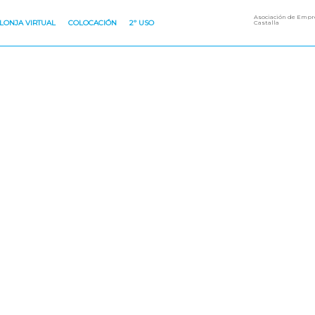
Asociación de Empre
LONJA VIRTUAL
COLOCACIÓN
2º USO
Castalla