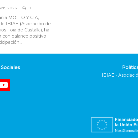
 4th, 2026
0
ñía MOLTO Y CIA,
de IBIAE (Asociación de
os Foia de Castalla), ha
 con balance positivo
icipación...
Sociales
Polític
IBIAE - Asociació