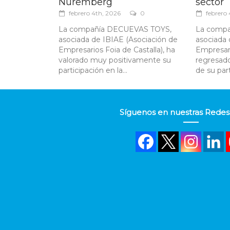
Núremberg
sector
febrero 4th, 2026
0
febrero
La compañía DECUEVAS TOYS,
La compa
asociada de IBIAE (Asociación de
asociada 
Empresarios Foia de Castalla), ha
Empresari
valorado muy positivamente su
regresado
participación en la...
de su part
Síguenos en nuestras Redes 