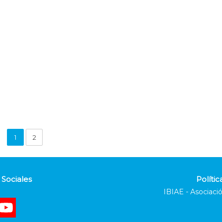
1
2
Sociales
Polític
IBIAE - Asociació