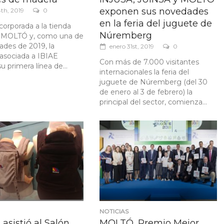
exponen sus novedades
th, 2019
0
en la feria del juguete de
corporada a la tienda
Núremberg
e MOLTÓ y, como una de
ades de 2019, la
enero 31st, 2019
0
asociada a IBIAE
Con más de 7.000 visitantes
 primera línea de...
internacionales la feria del
juguete de Núremberg (del 30
de enero al 3 de febrero) la
principal del sector, comienza...
NOTICIAS
sistió al Salón
MOLTÓ, Premio Mejor