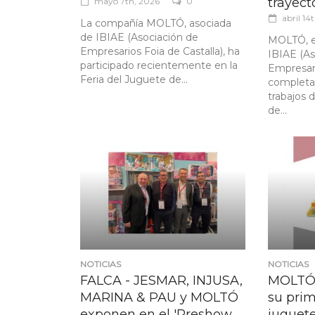
trayect
mayo 7th, 2026
0
abril 14
La compañía MOLTÓ, asociada
de IBIAE (Asociación de
MOLTÓ, e
Empresarios Foia de Castalla), ha
IBIAE (As
participado recientemente en la
Empresari
Feria del Juguete de...
completa
trabajos 
de...
NOTICIAS
NOTICIAS
FALCA - JESMAR, INJUSA,
MOLTÓ 
MARINA & PAU y MOLTÓ
su prim
exponen en el 'Preshow
juguet