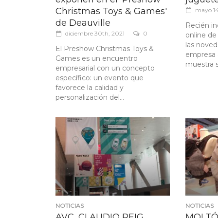
Christmas Toys & Games'
mayo 14
de Deauville
Recién in
diciembre 30th, 2021
0
online d
las noved
El Preshow Christmas Toys &
empresa 
Games es un encuentro
muestra su
empresarial con un concepto
específico: un evento que
favorece la calidad y
personalización del...
NOTICIAS
NOTICIAS
AVC, CLAUDIO REIG,
MOLTÓ a