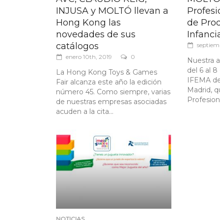
INJUSA y MOLTÓ llevan a
Profesi
Hong Kong las
de Prod
novedades de sus
Infanci
catálogos
septiem
enero 10th, 2019
0
Nuestra 
del 6 al 
La Hong Kong Toys & Games
IFEMA den
Fair alcanza este año la edición
Madrid, q
número 45. Como siempre, varias
Profesiona
de nuestras empresas asociadas
acuden a la cita...
NOTICIAS