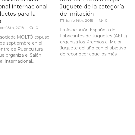
onal Internacional
Juguete de la categoría
uctos para la
de imitación
a
junio 14th, 2018
0
bre 18th, 2018
0
La Asociación Española de
Fabricantes de Juguetes (AEFJ)
asociada MOLTÓ expuso
organiza los Premios al Mejor
8 de septiembre en el
Juguete del año con el objetivo
tro de Puericultura
de reconocer aquellos más...
ue organiza el Salón
l Internacional...