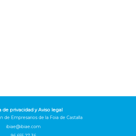
a de privacidad y Aviso legal
n de Empresarios de la Foia de Castalla
ibiae@ibiae.com
96 655 27 36