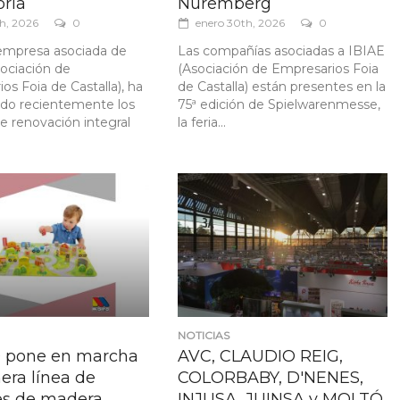
oria
Núremberg
th, 2026
0
enero 30th, 2026
0
mpresa asociada de
Las compañías asociadas a IBIAE
ociación de
(Asociación de Empresarios Foia
os Foia de Castalla), ha
de Castalla) están presentes en la
do recientemente los
75ª edición de Spielwarenmesse,
de renovación integral
la feria...
NOTICIAS
pone en marcha
AVC, CLAUDIO REIG,
era línea de
COLORBABY, D'NENES,
es de madera
INJUSA, JUINSA y MOLTÓ