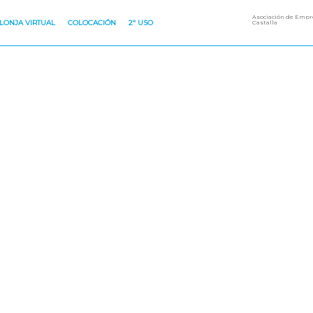
Asociación de Empre
LONJA VIRTUAL
COLOCACIÓN
2º USO
Castalla