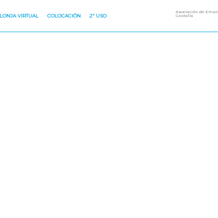
Asociación de Empre
LONJA VIRTUAL
COLOCACIÓN
2º USO
Castalla