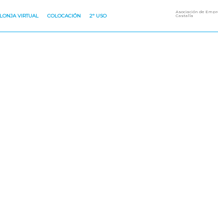
Asociación de Empre
LONJA VIRTUAL
COLOCACIÓN
2º USO
Castalla