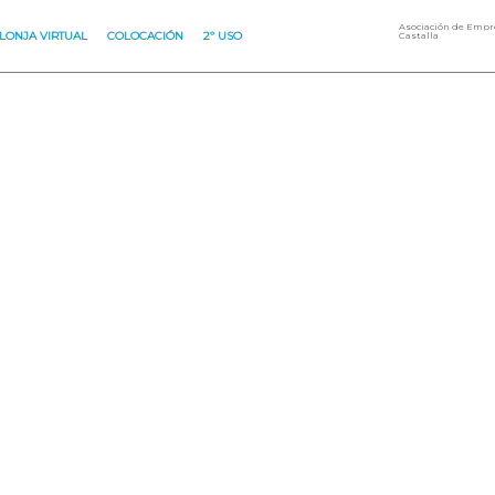
Asociación de Empre
LONJA VIRTUAL
COLOCACIÓN
2º USO
Castalla