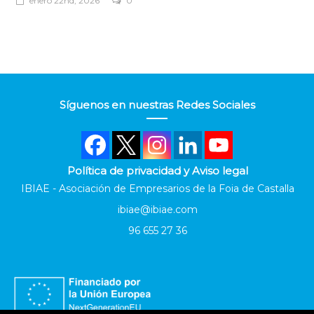
enero 22nd, 2026
0
Síguenos en nuestras Redes Sociales
Política de privacidad y Aviso legal
IBIAE - Asociación de Empresarios de la Foia de Castalla
ibiae@ibiae.com
96 655 27 36