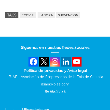
TAGS
ECOVUL
LABORA
SUBVENCION
Síguenos en nuestras Redes Sociales
Política de privacidad y Aviso legal
IBIAE - Asociación de Empresarios de la Foia de Castalla
ibiae@ibiae.com
96 655 27 36