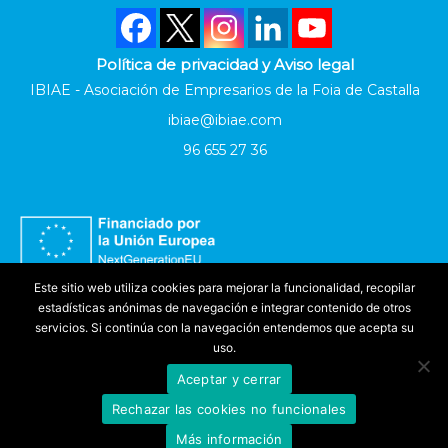
Política de privacidad y Aviso legal
IBIAE - Asociación de Empresarios de la Foia de Castalla
ibiae@ibiae.com
96 655 27 36
Este sitio web utiliza cookies para mejorar la funcionalidad, recopilar
estadísticas anónimas de navegación e integrar contenido de otros
servicios. Si continúa con la navegación entendemos que acepta su
uso.
Aceptar y cerrar
Accesibilidad
Rechazar las cookies no funcionales
©
IBIAE
2025. Todos los derechos reservados
Más información
Produced by
Evoteknic