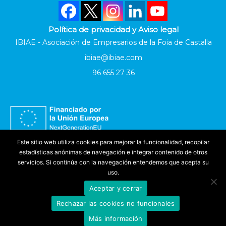
Política de privacidad y Aviso legal
IBIAE - Asociación de Empresarios de la Foia de Castalla
ibiae@ibiae.com
96 655 27 36
Este sitio web utiliza cookies para mejorar la funcionalidad, recopilar
estadísticas anónimas de navegación e integrar contenido de otros
servicios. Si continúa con la navegación entendemos que acepta su
uso.
Aceptar y cerrar
Accesibilidad
Rechazar las cookies no funcionales
©
IBIAE
2025. Todos los derechos reservados
Más información
Produced by
Evoteknic