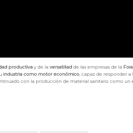
dad productiva
y de la
versatiliad
de las empresas de la
Foia
su
industria como motor económico
, capaz de responder a 
tinuado con la producción de material sanitario como un