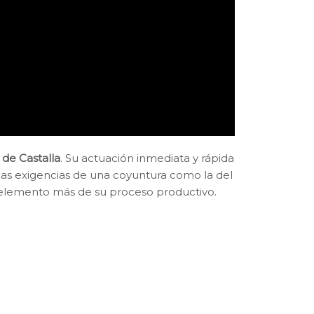
 de Castalla
. Su actuación inmediata y rápida
las exigencias de una coyuntura como la del
 elemento más de su proceso productivo.