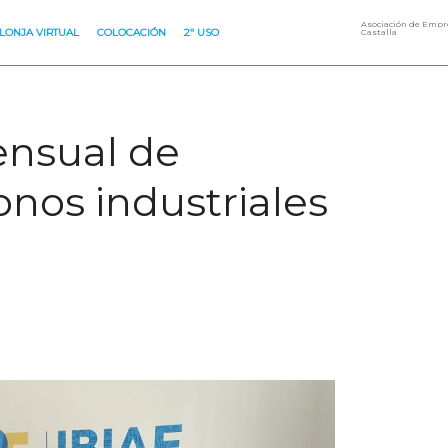
Asociación de Empre
LONJA VIRTUAL
COLOCACIÓN
2º USO
Castalla
ensual de
nos industriales