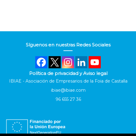
Síguenos en nuestras Redes Sociales
Política de privacidad y Aviso legal
IBIAE - Asociación de Empresarios de la Foia de Castalla
ibiae@ibiae.com
96 655 27 36