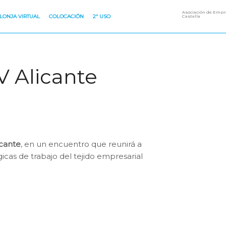
Asociación de Empre
LONJA VIRTUAL
COLOCACIÓN
2º USO
Castalla
EV Alicante
icante
, en un encuentro que reunirá a
icas de trabajo del tejido empresarial