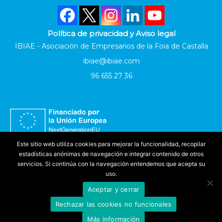
Política de privacidad y Aviso legal
IBIAE - Asociación de Empresarios de la Foia de Castalla
ibiae@ibiae.com
96 655 27 36
Este sitio web utiliza cookies para mejorar la funcionalidad, recopilar
estadísticas anónimas de navegación e integrar contenido de otros
servicios. Si continúa con la navegación entendemos que acepta su
uso.
Aceptar y cerrar
Accesibilidad
Rechazar las cookies no funcionales
©
IBIAE
2025. Todos los derechos reservados
Más información
Produced by
Evoteknic