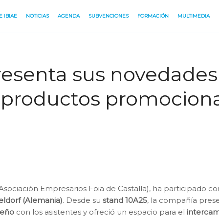
 IBIAE
NOTICIAS
AGENDA
SUBVENCIONES
FORMACIÓN
MULTIMEDIA
enta sus novedades e
e productos promociona
Asociación Empresarios Foia de Castalla), ha participado 
ldorf (Alemania)
. Desde su
stand 10A25
, la compañía pres
seño
con los asistentes y ofreció un espacio para el
intercam