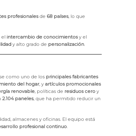
ntes profesionales
de
68 países
, lo que
, el
intercambio de conocimientos
y el
ilidad
y alto grado de
personalización
.
ose como uno de los
principales fabricantes
miento del hogar
, y
artículos promocionales
rgía renovable
, políticas de
residuos cero
y
n
2.104 paneles
, que ha permitido reducir un
idad, almacenes y oficinas. El equipo está
sarrollo profesional continuo
.