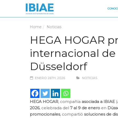
CONOCE
Home
Noticias
HEGA HOGAR pres
internacional d
Düsseldorf
ENERO 26TH, 2026
NOTICIAS
HEGA HOGAR
, compañía
asociada a IBIAE
(
2026
, celebrada del
7 al 9 de enero
en
Düsse
promocionales
, compartió
soluciones de di