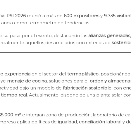
opa
,
PSI 2026
reunió a más de
600 expositores
y
9.735 visita
ortancia como termómetro de tendencias.
 su paso por el evento, destacando las
alianzas generadas
ecialmente aquellos desarrollados con criterios de
sostenib
e experiencia
en el sector del
termoplástico
, posicionánd
uye
menaje de cocina
, soluciones para el
orden y almacena
 actividad bajo un modelo de
fabricación sostenible
, con
ene
 tiempo real
. Actualmente, dispone de una planta solar co
35.000 m²
e integran zona de producción, laboratorio de cal
 empresa aplica políticas de
igualdad
,
conciliación laboral
y
de