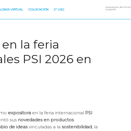
Asociación de Empre
LONJA VIRTUAL
COLOCACIÓN
2º USO
Castalla
n la feria
les PSI 2026 en
como
expositora
en la feria internacional
PSI
entó sus
novedades en productos
bio de ideas
vinculadas a la
sostenibilidad
, la