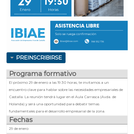
PREINSCRIBIRSE
Programa formativo
El próximo 29 de enero a las 19:30 horas, te invitamos a un
encuentro clave para hablar sobre las necesidades empresariales de
Castalla. La reunión tendrá lugar en el Aula Carrasca (Avda. de
Holanda) y será una oportunidad para debatir temas
fundamentales para el desarrollo empresarial de la zona.
Fechas
29 de enero