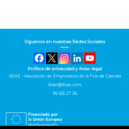
Síguenos en nuestras Redes Sociales
Política de privacidad y Aviso legal
IBIAE - Asociación de Empresarios de la Foia de Castalla
ibiae@ibiae.com
96 655 27 36