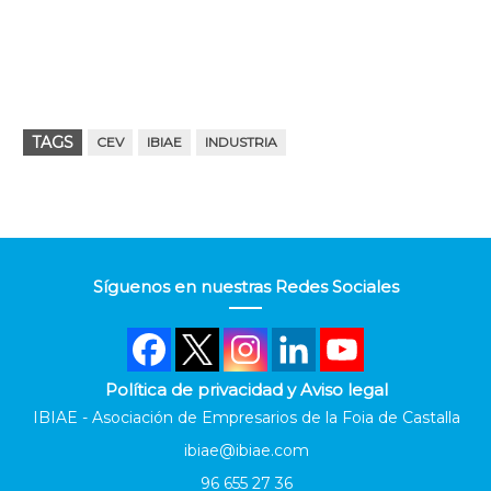
TAGS
CEV
IBIAE
INDUSTRIA
Síguenos en nuestras Redes Sociales
Política de privacidad y Aviso legal
IBIAE - Asociación de Empresarios de la Foia de Castalla
ibiae@ibiae.com
96 655 27 36