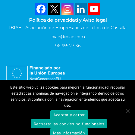
Política de privacidad y Aviso legal
IBIAE - Asociación de Empresarios de la Foia de Castalla
ibiae@ibiae.com
96 655 27 36
Este sitio web utiliza cookies para mejorar la funcionalidad, recopilar
estadísticas anónimas de navegación e integrar contenido de otros
servicios. Si continúa con la navegación entendemos que acepta su
uso.
Aceptar y cerrar
Accesibilidad
Rechazar las cookies no funcionales
©
IBIAE
2025. Todos los derechos reservados
Más información
Produced by
Evoteknic