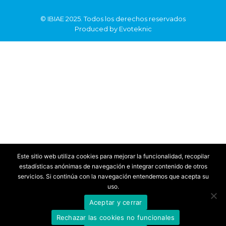
©
IBIAE
2025. Todos los derechos reservados
Produced by
Evoteknic
Este sitio web utiliza cookies para mejorar la funcionalidad, recopilar
estadísticas anónimas de navegación e integrar contenido de otros
servicios. Si continúa con la navegación entendemos que acepta su
uso.
Aceptar y cerrar
Rechazar las cookies no funcionales