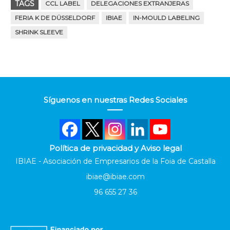
TAGS
CCL LABEL
DELEGACIONES EXTRANJERAS
FERIA K DE DÜSSELDORF
IBIAE
IN-MOULD LABELING
SHRINK SLEEVE
Síguenos en nuestras Redes Sociales
Política de privacidad y Aviso legal
IBIAE - Asociación de Empresarios de la Foia de Castalla
ibiae@ibiae.com
96 655 27 36