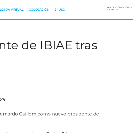
Asociación de Empre
LONJA VIRTUAL
COLOCACIÓN
2º USO
Castalla
te de IBIAE tras
029
ernardo Guillem
como nuevo presidente de