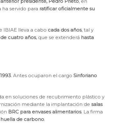
 anterior presidente, Pedro Prieto
, en
a ha servido para
ratificar oficialmente su
e IBIAE lleva a cabo
cada dos años
, tal y
 de cuatro años
, que se extenderá
hasta
 1993
. Antes ocuparon el cargo
Sinforiano
da en soluciones de recubrimiento plástico y
nización mediante la implantación de
salas
ción
BRC para envases alimentarios
. La firma
a huella de carbono
.