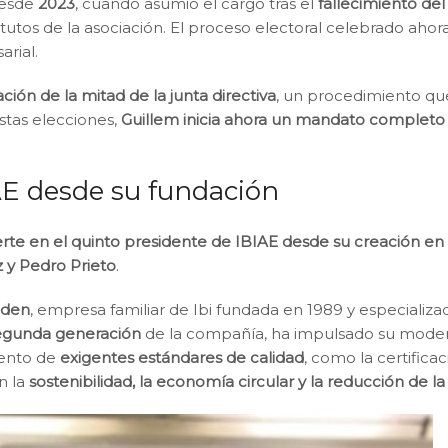
desde
2023
, cuando asumió el cargo tras el
fallecimiento del
tutos de la asociación. El proceso electoral celebrado ahor
arial.
ción de la mitad de la junta directiva
, un procedimiento qu
stas elecciones,
Guillem inicia ahora un mandato completo
AE desde su fundación
rte en el quinto presidente de IBIAE desde su creación en
 y Pedro Prieto
.
nden
, empresa familiar de Ibi fundada en 1989 y especializa
egunda generación
de la compañía, ha impulsado su moder
iento de
exigentes estándares de calidad
, como la certifica
n la
sostenibilidad, la economía circular y la reducción de l