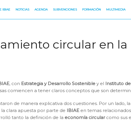
 IBIAE
NOTICIAS
AGENDA
SUBVENCIONES
FORMACIÓN
MULTIMEDIA
amiento circular en l
BIAE
, con
Estrategia y Desarrollo Sostenible
y el
Instituto d
as comiencen a tener claros conceptos que son determinant
ataron de manera explicativa dos cuestiones. Por un lado, l
có la clara apuesta por parte de
IBIAE
en temas relacionados 
olló tanto la definición de la
economía circular
como sus es