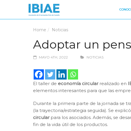
CONOCE
Home
Noticias
Adoptar un pens
MAYO 4TH, 2022
NOTICIAS
El taller de
e
conomía
ci
rcular
realizado en
I
elementos interesantes para que las empres
Durante la primera parte de la jornada se tr
(la trayectoria/estrategia seguida). Se expli
circular
para los asociados. Además, se desarr
fin de la vida útil de los productos.