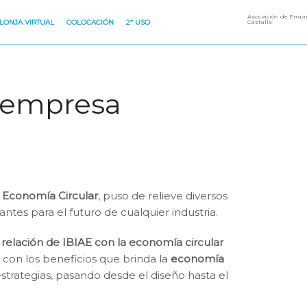
Asociación de Empre
LONJA VIRTUAL
COLOCACIÓN
2º USO
Castalla
a empresa
e Economía Circular
, puso de relieve diversos
es para el futuro de cualquier industria.
a
relación de IBIAE con la economía circular
con los beneficios que brinda la
economía
trategias, pasando desde el diseño hasta el