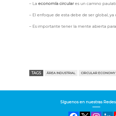
– La
e
conomía
ci
rcular
es un camino paulatin
– El enfoque de esta debe de ser global, y
– Es importante tener la mente abierta para
TAGS
ÁREA INDUSTRIAL
CIRCULAR ECONOMY
Síguenos en nuestras Redes 