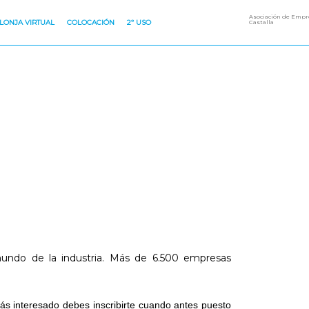
Asociación de Empre
LONJA VIRTUAL
COLOCACIÓN
2º USO
Castalla
 mundo de la industria. Más de 6.500 empresas
tás interesado debes inscribirte cuando antes puesto