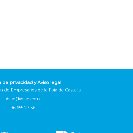
a de privacidad y Aviso legal
n de Empresarios de la Foia de Castalla
ibiae@ibiae.com
96 655 27 36