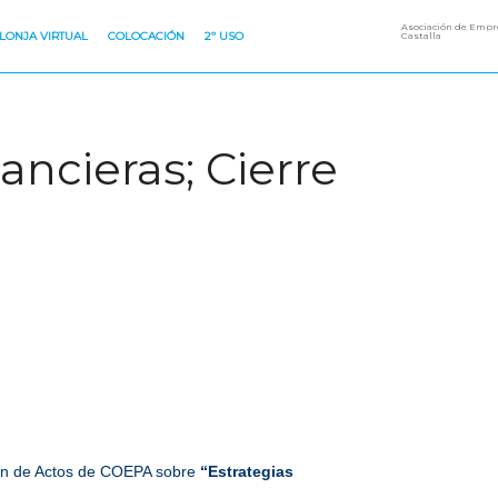
Asociación de Empre
LONJA VIRTUAL
COLOCACIÓN
2º USO
Castalla
ancieras; Cierre
n de Actos de COEPA sobre
“Estrategias